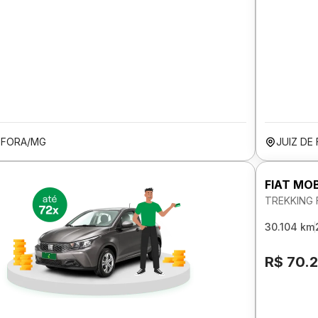
E FORA/MG
JUIZ DE
FIAT MOB
TREKKING 
30.104 km
R$ 70.