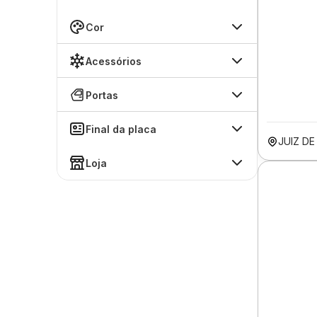
Cor
Acessórios
Portas
Final da placa
JUIZ D
Loja