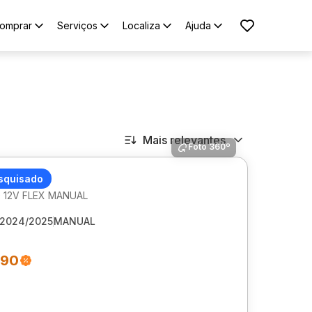
omprar
Serviços
Localiza
Ajuda
Mais relevantes
Foto 360º
ET ONIX
squisado
0 12V FLEX MANUAL
2024/2025
MANUAL
990