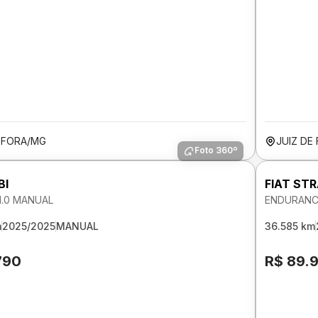
E FORA/MG
JUIZ DE
Foto 360º
BI
FIAT ST
 1.0 MANUAL
ENDURANCE
m
2025/2025
MANUAL
36.585 km
790
R$ 89.