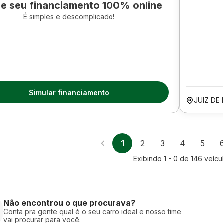
le seu financiamento 100% online
É simples e descomplicado!
Simular financiamento
JUIZ DE
1
2
3
4
5
Exibindo
1 - 0
de
146
veícu
Não encontrou o que procurava?
Conta pra gente qual é o seu carro ideal e nosso time
vai procurar para você.