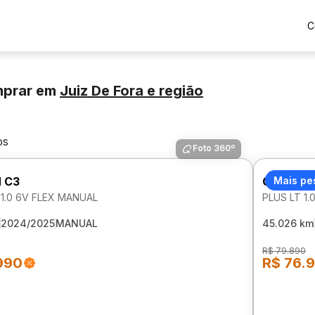
C
mprar
em
Juiz De Fora
e região
os
Foto 360º
 C3
CHEVROL
Mais pe
 1.0 6V FLEX MANUAL
PLUS LT 1.
2024/2025
MANUAL
45.026 km
R$ 79.890
990
R$ 76.