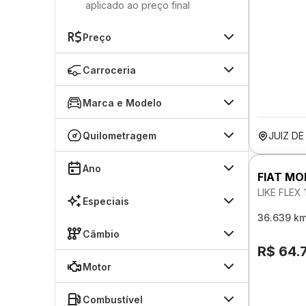
aplicado ao preço final
Preço
Carroceria
Marca e Modelo
Quilometragem
JUIZ D
Ano
FIAT MO
LIKE FLEX
Especiais
36.639 k
Câmbio
R$ 64.
Motor
Combustível