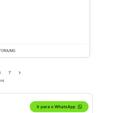
 FORA/MG
6
7
los
Ir para o WhatsApp