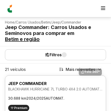
Home
/
Carros Usados
/
Betim
/
Jeep
/
Commander
Jeep Commander: Carros Usados e
Seminovos para comprar
em
Betim
e região
Filtros
21 veículos
Mais relevantes
Foto 360º
JEEP COMMANDER
BLACKHAWK HURRICANE 7L TURBO 4X4 2.0 AUTOMATICO
30.688 km
2024/2025
AUTOMAT.
Premium