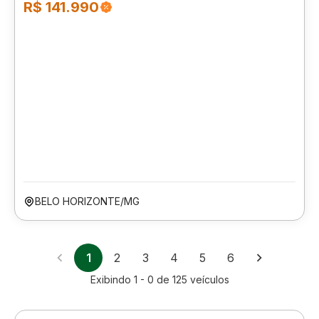
R$ 141.990
BELO HORIZONTE/MG
1
2
3
4
5
6
Exibindo
1 - 0
de
125
veículos