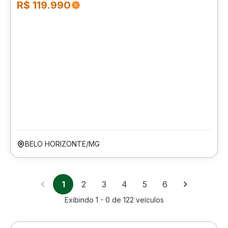
R$ 119.990
BELO HORIZONTE/MG
1
2
3
4
5
6
Exibindo
1 - 0
de
122
veículos