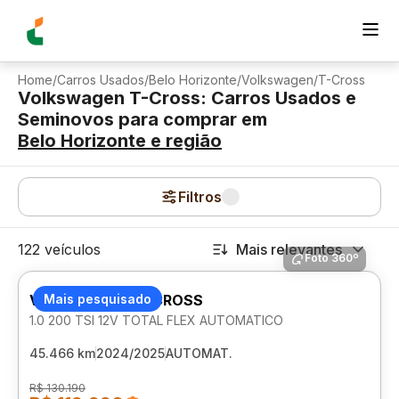
Home
/
Carros Usados
/
Belo Horizonte
/
Volkswagen
/
T-Cross
Volkswagen T-Cross: Carros Usados e
Seminovos para comprar
em
Belo Horizonte
e região
Filtros
122 veículos
Mais relevantes
Foto 360º
VOLKSWAGEN T-CROSS
Mais pesquisado
1.0 200 TSI 12V TOTAL FLEX AUTOMATICO
45.466 km
2024/2025
AUTOMAT.
R$ 130.190