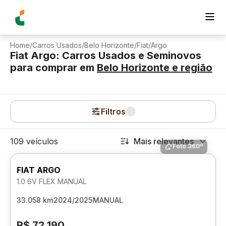
Home
/
Carros Usados
/
Belo Horizonte
/
Fiat
/
Argo
Fiat Argo: Carros Usados e Seminovos
para comprar
em
Belo Horizonte
e região
Filtros
109 veículos
Mais relevantes
Foto 360º
FIAT ARGO
1.0 6V FLEX MANUAL
33.058 km
2024/2025
MANUAL
R$ 72.190