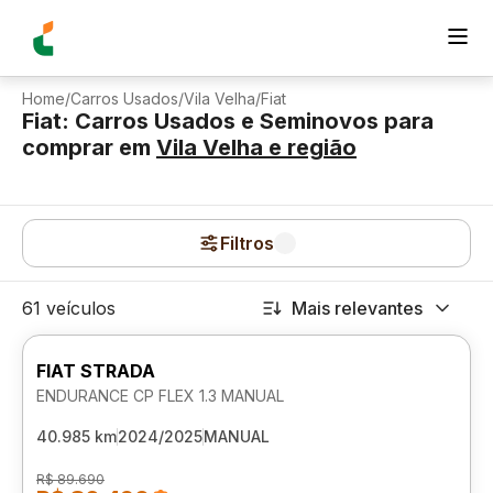
Home
/
Carros Usados
/
Vila Velha
/
Fiat
Fiat: Carros Usados e Seminovos para
comprar
em
Vila Velha
e região
Filtros
61 veículos
Mais relevantes
FIAT STRADA
ENDURANCE CP FLEX 1.3 MANUAL
40.985 km
2024/2025
MANUAL
R$ 89.690