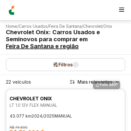
Home
/
Carros Usados
/
Feira De Santana
/
Chevrolet
/
Onix
Chevrolet Onix: Carros Usados e
Seminovos para comprar
em
Feira De Santana
e região
Filtros
22 veículos
Mais relevantes
Foto 360º
CHEVROLET ONIX
LT 1.0 12V FLEX MANUAL
43.077 km
2024/2025
MANUAL
R$ 74.890