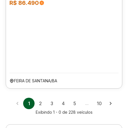
R$ 86.490
FEIRA DE SANTANA/BA
1
2
3
4
5
…
10
Exibindo
1 - 0
de
228
veículos