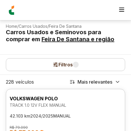
Home
/
Carros Usados
/
Feira De Santana
Carros Usados e Seminovos para
comprar
em
Feira De Santana
e região
Filtros
228 veículos
Mais relevantes
VOLKSWAGEN POLO
TRACK 1.0 12V FLEX MANUAL
42.103 km
2024/2025
MANUAL
R$ 79.090