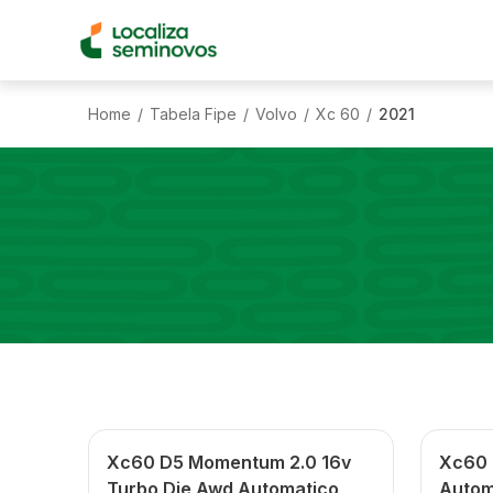
Home
Tabela Fipe
Volvo
Xc 60
2021
/
/
/
/
Xc60 D5 Momentum 2.0 16v
Xc60 
Turbo Die Awd Automatico
Autom