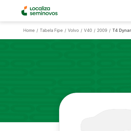
Home
Tabela Fipe
Volvo
V40
2009
T4 Dynam
/
/
/
/
/