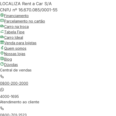
LOCALIZA Rent a Car S/A
CNPJ nº 16.670.085/0001-55
Financiamento
Parcelamento no cartão
Carro na troca
Tabela Fipe
Carro Ideal
Venda para lojistas
Quem somos
Nossas lojas
Blog
Dúvidas
Central de vendas
0800-200-2000
4000-1695
Atendimento ao cliente
0800-701-2523