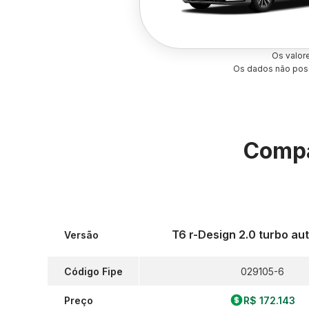
Os valor
Os dados não poss
Compa
T6 r-Design 2.0 turbo au
Versão
Código Fipe
029105-6
Preço
R$ 172.143