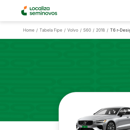
Home
Tabela Fipe
Volvo
S60
2018
T6 r-Desi
/
/
/
/
/