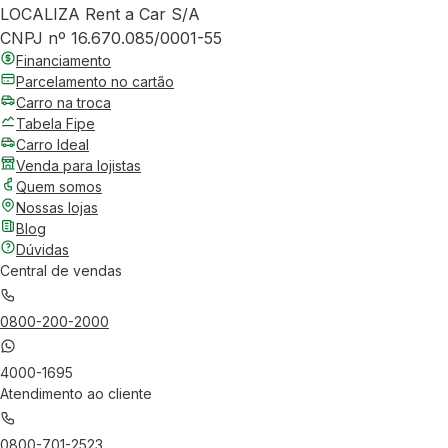
LOCALIZA Rent a Car S/A
CNPJ nº 16.670.085/0001-55
Financiamento
Parcelamento no cartão
Carro na troca
Tabela Fipe
Carro Ideal
Venda para lojistas
Quem somos
Nossas lojas
Blog
Dúvidas
Central de vendas
0800-200-2000
4000-1695
Atendimento ao cliente
0800-701-2523