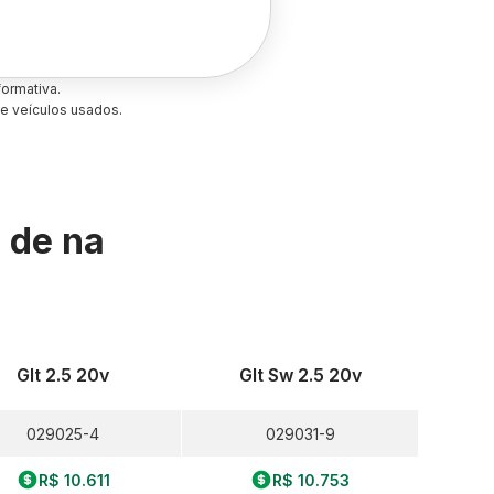
ormativa.
e veículos usados.
s de
na
Glt 2.5 20v
Glt Sw 2.5 20v
029025-4
029031-9
R$ 10.611
R$ 10.753