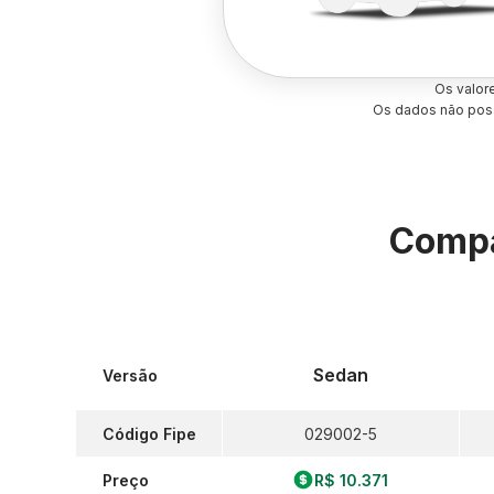
Os valor
Os dados não poss
Compa
Sedan
Versão
Código Fipe
029002-5
Preço
R$ 10.371