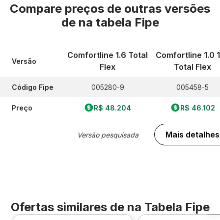
Compare preços de outras versões
de
na tabela Fipe
Comfortline 1.6 Total
Comfortline 1.0 
Versão
Flex
Total Flex
Código Fipe
005280-9
005458-5
Preço
R$ 48.204
R$ 46.102
Mais detalhes
Versão pesquisada
Ofertas similares de
na Tabela Fipe
F