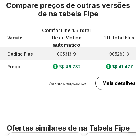
Compare preços de outras versões
de
na tabela Fipe
Comfortline 1.6 total
flex i-Motion
1.0 Total Flex
Versão
automatico
Código Fipe
005313-9
005283-3
Preço
R$ 46.732
R$ 41.477
Mais detalhes
Versão pesquisada
Ofertas similares de
na Tabela Fipe
F