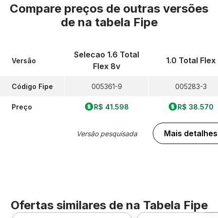
Compare preços de outras versões
de
na tabela Fipe
Selecao 1.6 Total
1.0 Total Flex
Versão
Flex 8v
Código Fipe
005361-9
005283-3
Preço
R$ 41.598
R$ 38.570
Mais detalhes
Versão pesquisada
Ofertas similares de
na Tabela Fipe
F