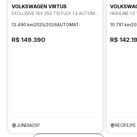
VOLKSWAGEN VIRTUS
VOLKSWAG
EXCLUSIVE 16V 250 TSI FLEX 1.4 AUTOMATICO
13.490 km
2025/2026
AUTOMAT.
10.781 km
20
R$ 149.390
R$ 142.1
JUNDIAÍ/SP
RECIFE/PE