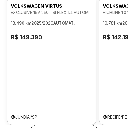
VOLKSWAGEN VIRTUS
VOLKSWAG
EXCLUSIVE 16V 250 TSI FLEX 1.4 AUTOMATICO
13.490 km
2025/2026
AUTOMAT.
10.781 km
20
R$ 149.390
R$ 142.1
JUNDIAÍ/SP
RECIFE/PE