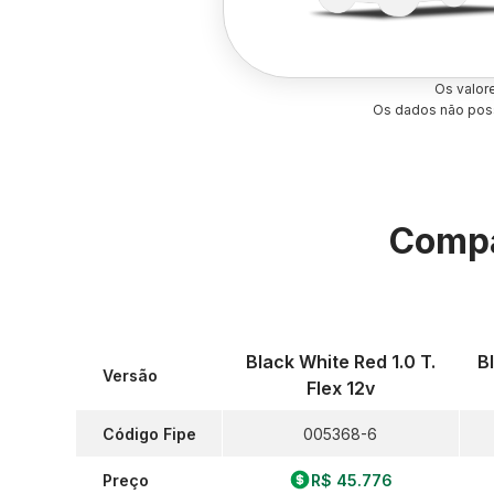
Os valor
Os dados não poss
Compa
Black White Red 1.0 T.
B
Versão
Flex 12v
Código Fipe
005368-6
Preço
R$ 45.776