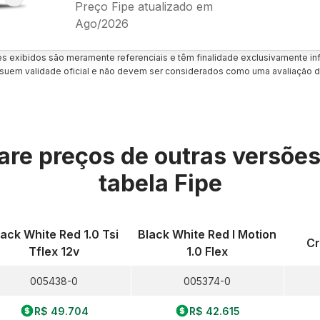
Preço Fipe atualizado em
Ago/2026
es exibidos são meramente referenciais e têm finalidade exclusivamente inf
uem validade oficial e não devem ser considerados como uma avaliação d
re preços de outras versõe
tabela Fipe
lack White Red 1.0 Tsi
Black White Red I Motion
Cr
Tflex 12v
1.0 Flex
005438-0
005374-0
R$ 49.704
R$ 42.615