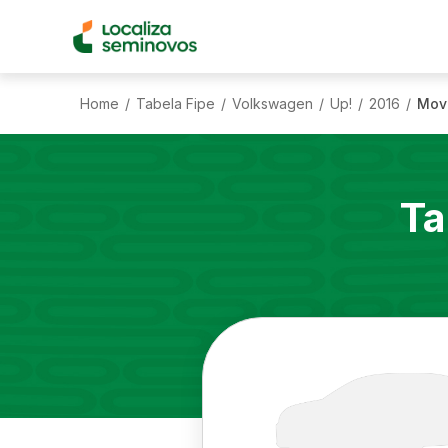
Home
Tabela Fipe
Volkswagen
Up!
2016
Move
/
/
/
/
/
Ta