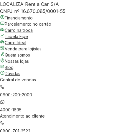
LOCALIZA Rent a Car S/A
CNPJ nº 16.670.085/0001-55
Financiamento
Parcelamento no cartão
Carro na troca
Tabela Fipe
Carro Ideal
Venda para lojistas
Quem somos
Nossas lojas
Blog
Dúvidas
Central de vendas
0800-200-2000
4000-1695
Atendimento ao cliente
0800-701-2523