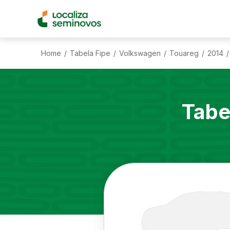
Home
Tabela Fipe
Volkswagen
Touareg
2014
/
/
/
/
/
Tabe