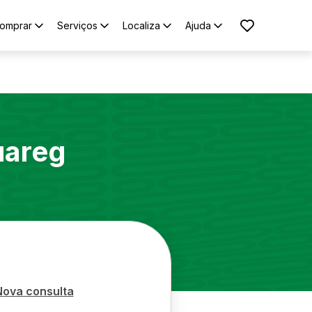
omprar
Serviços
Localiza
Ajuda
uareg
Nova consulta