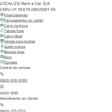
LOCALIZA Rent a Car S/A
CNPJ nº 16.670.085/0001-55
Financiamento
Parcelamento no cartão
Carro na troca
Tabela Fipe
Carro Ideal
Venda para lojistas
Quem somos
Nossas lojas
Blog
Dúvidas
Central de vendas
0800-200-2000
4000-1695
Atendimento ao cliente
0800-701-2523