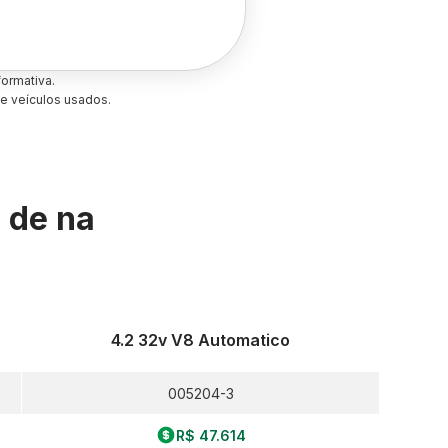
ormativa.
e veículos usados.
s de
na
4.2 32v V8 Automatico
005204-3
R$ 47.614