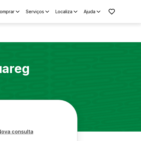
omprar
Serviços
Localiza
Ajuda
uareg
Nova consulta