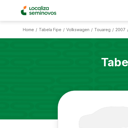
Home
Tabela Fipe
Volkswagen
Touareg
2007
/
/
/
/
Tabe