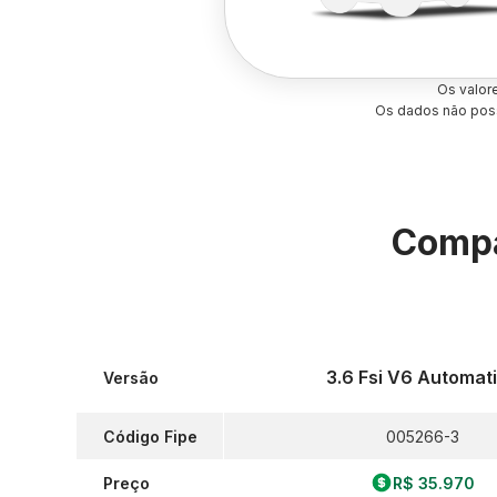
Os valor
Os dados não poss
Compa
3.6 Fsi V6 Automat
Versão
Código Fipe
005266-3
Preço
R$ 35.970