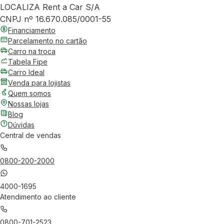
LOCALIZA Rent a Car S/A
CNPJ nº 16.670.085/0001-55
Financiamento
Parcelamento no cartão
Carro na troca
Tabela Fipe
Carro Ideal
Venda para lojistas
Quem somos
Nossas lojas
Blog
Dúvidas
Central de vendas
0800-200-2000
4000-1695
Atendimento ao cliente
0800-701-2523