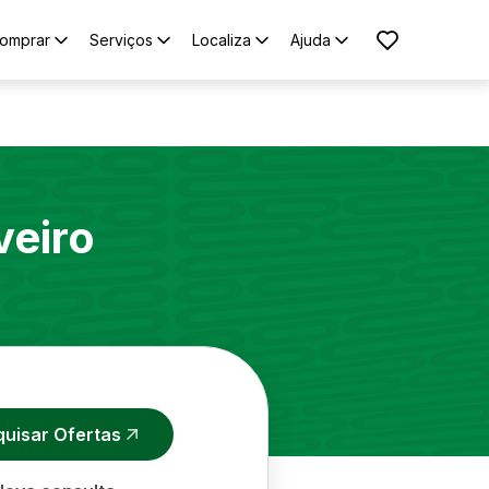
omprar
Serviços
Localiza
Ajuda
veiro
quisar Ofertas