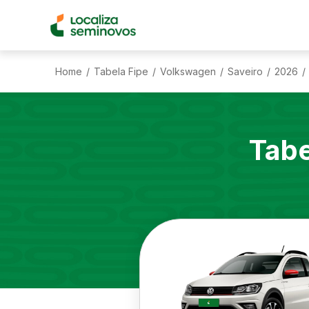
Home
Tabela Fipe
Volkswagen
Saveiro
2026
/
/
/
/
/
Tabe