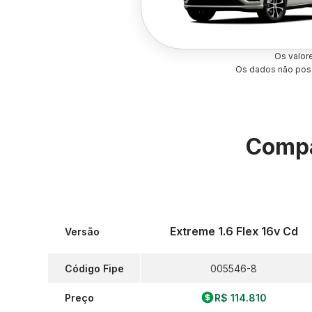
Os valor
Os dados não poss
Compa
Extreme 1.6 Flex 16v Cd
Versão
Código Fipe
005546-8
Preço
R$ 114.810