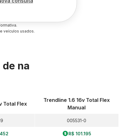
Nova consulta
ormativa.
e veículos usados.
s de
na
Trendline 1.6 16v Total Flex
v Total Flex
Manual
-9
005531-0
.452
R$ 101.195