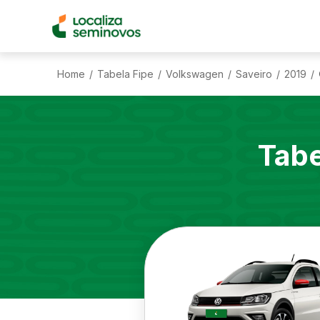
Home
Tabela Fipe
Volkswagen
Saveiro
2019
/
/
/
/
/
Tabe