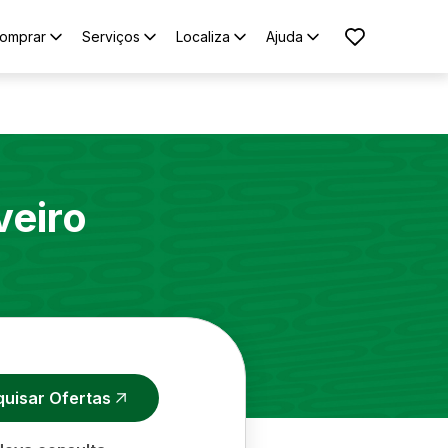
omprar
Serviços
Localiza
Ajuda
veiro
quisar Ofertas