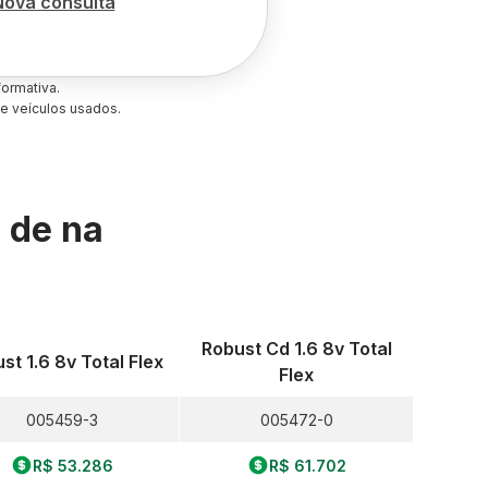
Nova consulta
ormativa.
e veículos usados.
s de
na
Robust Cd 1.6 8v Total
st 1.6 8v Total Flex
Flex
005459-3
005472-0
R$ 53.286
R$ 61.702