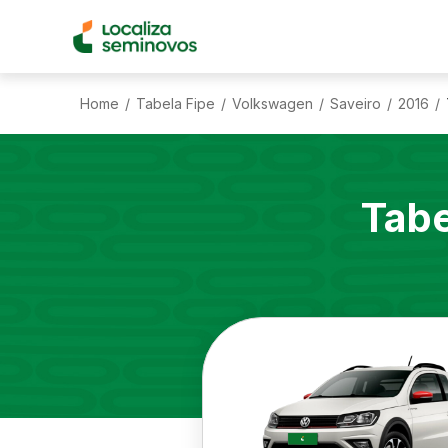
Home
Tabela Fipe
Volkswagen
Saveiro
2016
/
/
/
/
/
Tabe