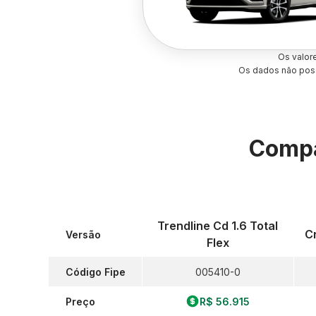
Os valor
Os dados não poss
Compa
Trendline Cd 1.6 Total
Cr
Versão
Flex
Código Fipe
005410-0
Preço
R$ 56.915