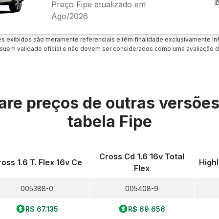
Preço Fipe atualizado em
Ago/2026
es exibidos são meramente referenciais e têm finalidade exclusivamente inf
uem validade oficial e não devem ser considerados como uma avaliação d
re preços de outras versõe
tabela Fipe
Cross Cd 1.6 16v Total
oss 1.6 T. Flex 16v Ce
Highl
Flex
005388-0
005408-9
R$ 67.135
R$ 69.656