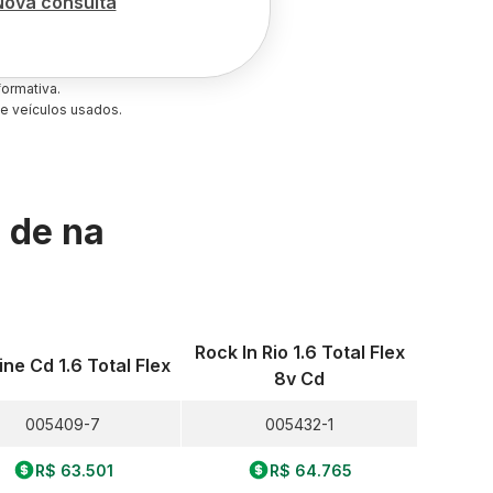
Nova consulta
ormativa.
e veículos usados.
s de
na
Rock In Rio 1.6 Total Flex
ine Cd 1.6 Total Flex
8v Cd
005409-7
005432-1
R$ 63.501
R$ 64.765