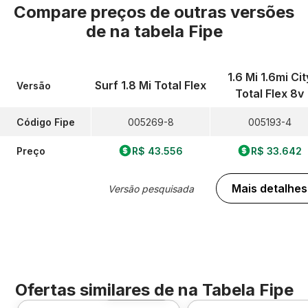
Compare preços de outras versões
de
na tabela Fipe
1.6 Mi 1.6mi Cit
Surf 1.8 Mi Total Flex
Versão
Total Flex 8v
Código Fipe
005269-8
005193-4
Preço
R$ 43.556
R$ 33.642
Mais detalhes
Versão pesquisada
Ofertas similares de
na Tabela Fipe
Foto 360º