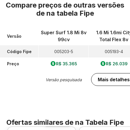
Compare preços de outras versões
de
na tabela Fipe
Super Surf 1.8 Mi 8v
1.6 Mi 1.6mi Cit
Versão
99cv
Total Flex 8v
Código Fipe
005203-5
005193-4
Preço
R$ 35.365
R$ 26.039
Mais detalhes
Versão pesquisada
Ofertas similares de
na Tabela Fipe
Foto 360º