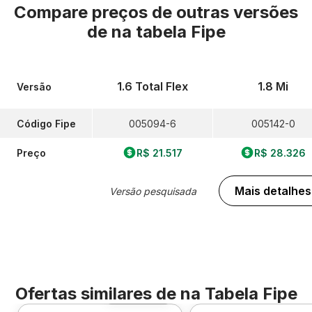
Compare preços de outras versões
de
na tabela Fipe
1.6 Total Flex
1.8 Mi
Versão
Código Fipe
005094-6
005142-0
Preço
R$ 21.517
R$ 28.326
Mais detalhes
Versão pesquisada
Ofertas similares de
na Tabela Fipe
Foto 360º