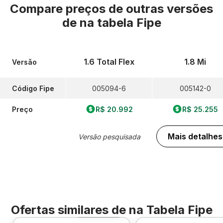
Compare preços de outras versões
de
na tabela Fipe
1.6 Total Flex
1.8 Mi
Versão
Código Fipe
005094-6
005142-0
Preço
R$ 20.992
R$ 25.255
Mais detalhes
Versão pesquisada
Ofertas similares de
na Tabela Fipe
Foto 360º