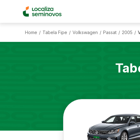
Home
Tabela Fipe
Volkswagen
Passat
2005
/
/
/
/
/
Tab