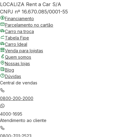
LOCALIZA Rent a Car S/A
CNPJ nº 16.670.085/0001-55
Financiamento
Parcelamento no cartão
Carro na troca
Tabela Fipe
Carro Ideal
Venda para lojistas
Quem somos
Nossas lojas
Blog
Dúvidas
Central de vendas
0800-200-2000
4000-1695
Atendimento ao cliente
0800-701-2523