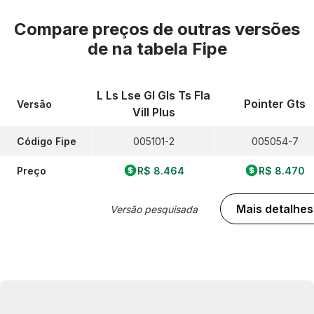
Compare preços de outras versões
de
na tabela Fipe
L Ls Lse Gl Gls Ts Fla
Pointer Gts
Versão
Vill Plus
Código Fipe
005101-2
005054-7
Preço
R$ 8.464
R$ 8.470
Mais detalhes
Versão pesquisada