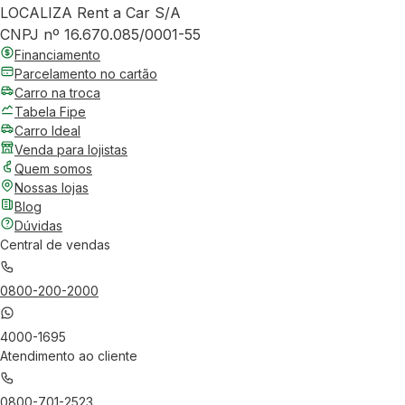
LOCALIZA Rent a Car S/A
CNPJ nº 16.670.085/0001-55
Financiamento
Parcelamento no cartão
Carro na troca
Tabela Fipe
Carro Ideal
Venda para lojistas
Quem somos
Nossas lojas
Blog
Dúvidas
Central de vendas
0800-200-2000
4000-1695
Atendimento ao cliente
0800-701-2523