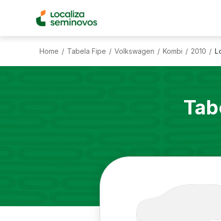
Home
Tabela Fipe
Volkswagen
Kombi
2010
L
/
/
/
/
/
Tab