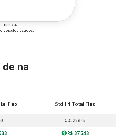
ormativa.
e veículos usados.
s de
na
tal Flex
Std 1.4 Total Flex
-6
005238-8
533
R$ 37.543