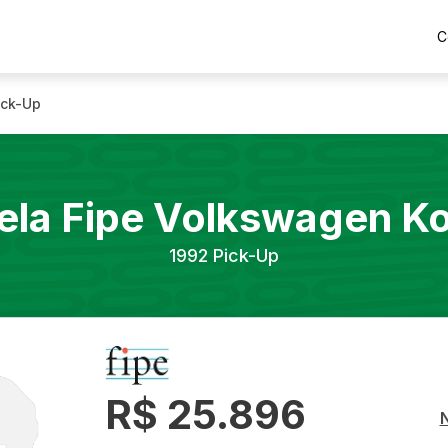
C
ick-Up
ela Fipe
Volkswagen
K
1992
Pick-Up
R$ 25.896