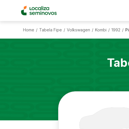
Home
Tabela Fipe
Volkswagen
Kombi
1992
P
/
/
/
/
/
Tab