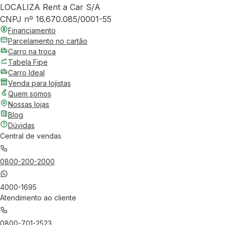
LOCALIZA Rent a Car S/A
CNPJ nº 16.670.085/0001-55
Financiamento
Parcelamento no cartão
Carro na troca
Tabela Fipe
Carro Ideal
Venda para lojistas
Quem somos
Nossas lojas
Blog
Dúvidas
Central de vendas
0800-200-2000
4000-1695
Atendimento ao cliente
0800-701-2523