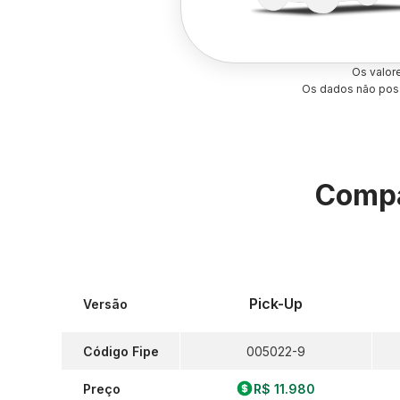
Os valor
Os dados não poss
Compa
Pick-Up
Versão
Código Fipe
005022-9
Preço
R$ 11.980