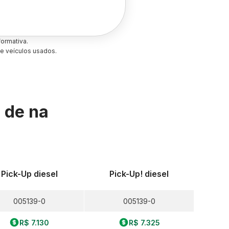
ormativa.
e veículos usados.
s de
na
Pick-Up diesel
Pick-Up! diesel
005139-0
005139-0
R$ 7.130
R$ 7.325