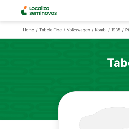
Home
Tabela Fipe
Volkswagen
Kombi
1985
P
/
/
/
/
/
Tab