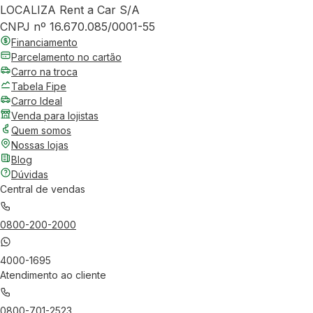
LOCALIZA Rent a Car S/A
CNPJ nº 16.670.085/0001-55
Financiamento
Parcelamento no cartão
Carro na troca
Tabela Fipe
Carro Ideal
Venda para lojistas
Quem somos
Nossas lojas
Blog
Dúvidas
Central de vendas
0800-200-2000
4000-1695
Atendimento ao cliente
0800-701-2523