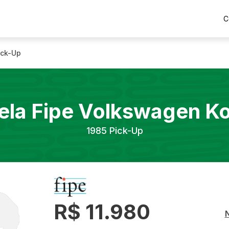
C
ick-Up
ela Fipe
Volkswagen
K
1985
Pick-Up
R$ 11.980