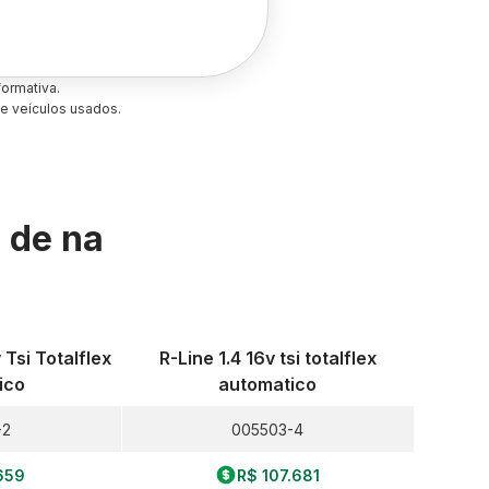
ormativa.
e veículos usados.
s de
na
 Tsi Totalflex
R-Line 1.4 16v tsi totalflex
ico
automatico
-2
005503-4
659
R$ 107.681