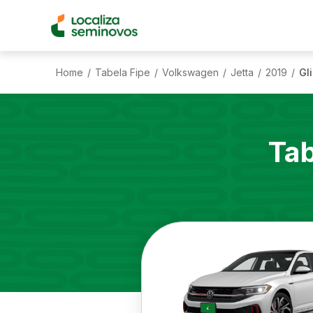
Home
Tabela Fipe
Volkswagen
Jetta
2019
Gl
/
/
/
/
/
Tab