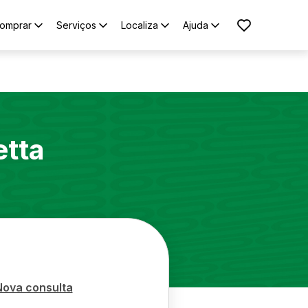
omprar
Serviços
Localiza
Ajuda
etta
Nova consulta