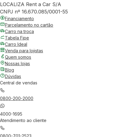
LOCALIZA Rent a Car S/A
CNPJ nº 16.670.085/0001-55
Financiamento
Parcelamento no cartão
Carro na troca
Tabela Fipe
Carro Ideal
Venda para lojistas
Quem somos
Nossas lojas
Blog
Dúvidas
Central de vendas
0800-200-2000
4000-1695
Atendimento ao cliente
0800-701-2523