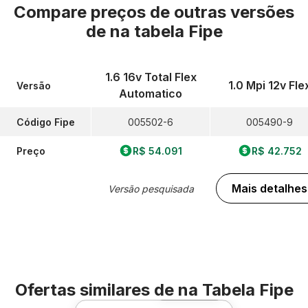
Compare preços de outras versões
de
na tabela Fipe
1.6 16v Total Flex
1.0 Mpi 12v Fle
Versão
Automatico
Código Fipe
005502-6
005490-9
Preço
R$ 54.091
R$ 42.752
Mais detalhes
Versão pesquisada
Ofertas similares de
na Tabela Fipe
Foto 360º