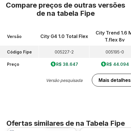
Compare preços de outras versões
de
na tabela Fipe
City Trend 1.6 
City G4 1.0 Total Flex
Versão
T.flex 8v
Código Fipe
005227-2
005195-0
Preço
R$ 38.647
R$ 44.094
Mais detalhes
Versão pesquisada
Ofertas similares de
na Tabela Fipe
Foto 360º