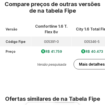
Compare preços de outras versões
de
na tabela Fipe
Comfortline 1.6 T.
City 1.6 Total Fl
Versão
Flex 8v
Código Fipe
005391-0
005346-5
Preço
R$ 41.759
R$ 40.473
Mais detalhes
Versão pesquisada
Ofertas similares de
na Tabela Fipe
Foto 360º