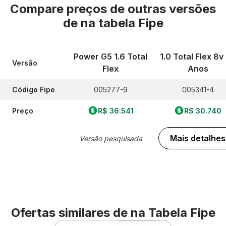
Compare preços de outras versões
de
na tabela Fipe
Power G5 1.6 Total
1.0 Total Flex 8v
Versão
Flex
Anos
Código Fipe
005277-9
005341-4
Preço
R$ 36.541
R$ 30.740
Mais detalhes
Versão pesquisada
Ofertas similares de
na Tabela Fipe
Foto 360º