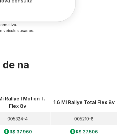
Nova consulta
ormativa.
e veículos usados.
s de
na
Mi Rallye I Motion T.
1.6 Mi Rallye Total Flex 8v
Flex 8v
005324-4
005210-8
R$ 37.960
R$ 37.506