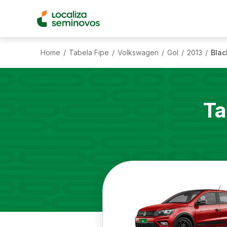
Home
Tabela Fipe
Volkswagen
Gol
2013
Blac
/
/
/
/
/
Ta