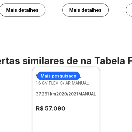
Mais detalhes
Mais detalhes
rtas similares de
na Tabela 
Foto 360º
VOLKSWAGEN GOL
Mais pesquisado
1.6 8V FLEX C/ AR MANUAL
37.261 km
2020/2021
MANUAL
R$ 57.090