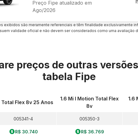
Preço Fipe atualizado em
Ago/2026
es exibidos são meramente referenciais e têm finalidade exclusivamente inf
uem validade oficial e não devem ser considerados como uma avaliação d
re preços de outras versõe
tabela Fipe
1.6 Mi I Motion Total Flex
1.6 
0 Total Flex 8v 25 Anos
8v
005341-4
005350-3
R$ 30.740
R$ 36.769