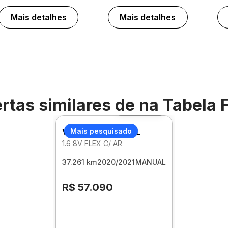
Mais detalhes
Mais detalhes
rtas similares de
na Tabela 
Foto 360º
VOLKSWAGEN GOL
Mais pesquisado
1.6 8V FLEX C/ AR
37.261 km
2020/2021
MANUAL
R$ 57.090