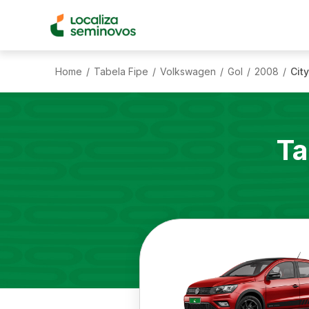
Home
Tabela Fipe
Volkswagen
Gol
2008
City
/
/
/
/
/
Ta