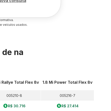
Nova consulta
ormativa.
e veículos usados.
s de
na
i Rallye Total Flex 8v
1.8 Mi Power Total Flex 8v
005210-8
005216-7
R$ 30.716
R$ 27.414