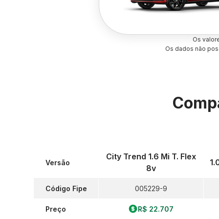
Os valor
Os dados não poss
Compa
City Trend 1.6 Mi T. Flex
1.
Versão
8v
Código Fipe
005229-9
Preço
R$ 22.707