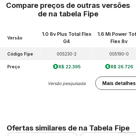
Compare preços de outras versões
de
na tabela Fipe
1.0 8v Plus Total Flex
1.6 Mi Power Tot
Versão
G4
Flex 8v
Código Fipe
005230-2
005190-0
Preço
R$ 22.395
R$ 26.726
Mais detalhes
Versão pesquisada
Ofertas similares de
na Tabela Fipe
Foto 