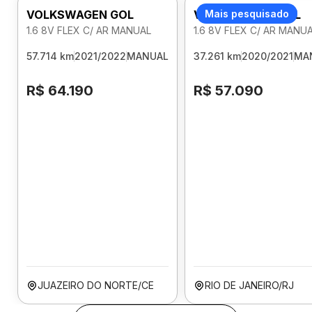
VOLKSWAGEN GOL
VOLKSWAGEN GOL
Mais pesquisado
1.6 8V FLEX C/ AR MANUAL
1.6 8V FLEX C/ AR MANU
57.714 km
2021/2022
MANUAL
37.261 km
2020/2021
MA
R$ 64.190
R$ 57.090
JUAZEIRO DO NORTE/CE
RIO DE JANEIRO/RJ