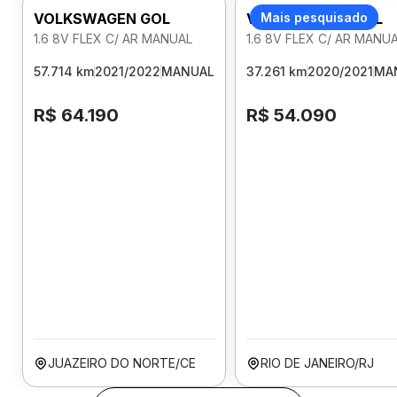
VOLKSWAGEN GOL
VOLKSWAGEN GOL
Mais pesquisado
1.6 8V FLEX C/ AR MANUAL
1.6 8V FLEX C/ AR MANU
57.714 km
2021/2022
MANUAL
37.261 km
2020/2021
MA
R$ 64.190
R$ 54.090
JUAZEIRO DO NORTE/CE
RIO DE JANEIRO/RJ