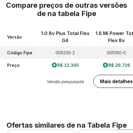
Compare preços de outras versões
de
na tabela Fipe
1.0 8v Plus Total Flex
1.6 Mi Power Tot
Versão
G4
Flex 8v
Código Fipe
005230-2
005190-0
Preço
R$ 22.395
R$ 26.726
Mais detalhes
Versão pesquisada
Ofertas similares de
na Tabela Fipe
Foto 