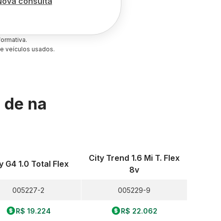
Nova consulta
ormativa.
e veículos usados.
s de
na
City Trend 1.6 Mi T. Flex
y G4 1.0 Total Flex
8v
005227-2
005229-9
R$ 19.224
R$ 22.062