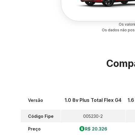
Os valor
Os dados não poss
Compa
1.0 8v Plus Total Flex G4
1.6
Versão
Código Fipe
005230-2
Preço
R$ 20.326