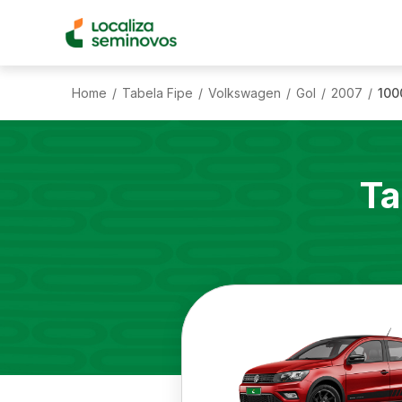
Home
Tabela Fipe
Volkswagen
Gol
2007
100
/
/
/
/
/
Ta