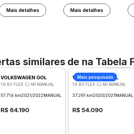
Mais detalhes
Mais detalhes
rtas similares de
na Tabela 
Foto 360º
VOLKSWAGEN GOL
VOLKSWAGEN GOL
Mais pesquisado
1.6 8V FLEX C/ AR MANUAL
1.6 8V FLEX C/ AR MANUAL
57.714 km
2021/2022
MANUAL
37.261 km
2020/2021
MANUAL
R$ 64.190
R$ 54.090