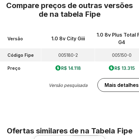
Compare preços de outras versões
de
na tabela Fipe
1.0 8v Plus Total 
1.0 8v City Giii
Versão
G4
Código Fipe
005180-2
005150-0
Preço
R$ 14.118
R$ 13.315
Mais detalhes
Versão pesquisada
Ofertas similares de
na Tabela Fipe
Foto 360º