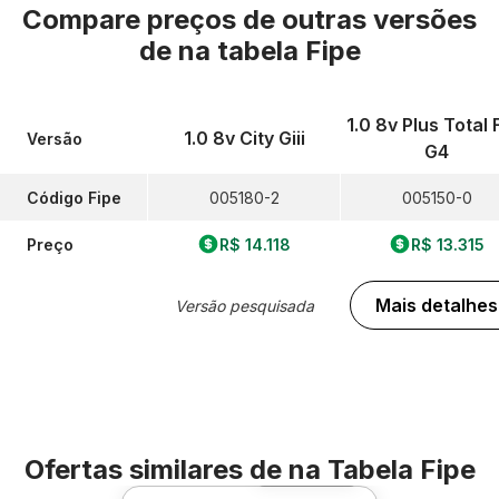
Compare preços de outras versões
de
na tabela Fipe
1.0 8v Plus Total 
1.0 8v City Giii
Versão
G4
Código Fipe
005180-2
005150-0
Preço
R$ 14.118
R$ 13.315
Mais detalhes
Versão pesquisada
Ofertas similares de
na Tabela Fipe
Foto 360º