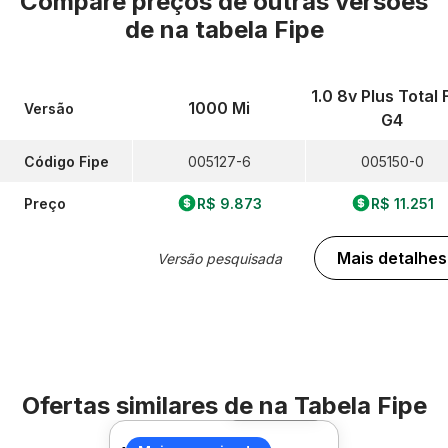
Compare preços de outras versões
de
na tabela Fipe
1.0 8v Plus Total 
1000 Mi
Versão
G4
Código Fipe
005127-6
005150-0
Preço
R$ 9.873
R$ 11.251
Mais detalhes
Versão pesquisada
Ofertas similares de
na Tabela Fipe
Foto 360º