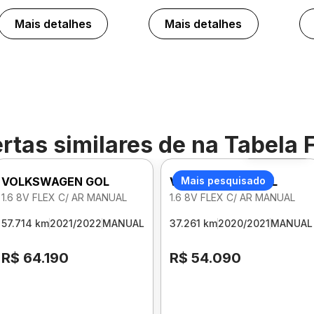
Mais detalhes
Mais detalhes
rtas similares de
na Tabela 
Foto 360º
VOLKSWAGEN GOL
VOLKSWAGEN GOL
Mais pesquisado
1.6 8V FLEX C/ AR MANUAL
1.6 8V FLEX C/ AR MANUAL
57.714 km
2021/2022
MANUAL
37.261 km
2020/2021
MANUAL
R$ 64.190
R$ 54.090