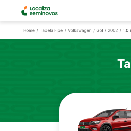
Home
Tabela Fipe
Volkswagen
Gol
2002
1.0 
/
/
/
/
/
Ta