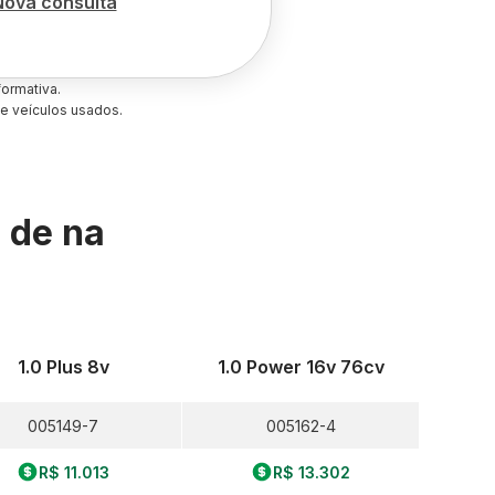
Nova consulta
ormativa.
e veículos usados.
s de
na
1.0 Plus 8v
1.0 Power 16v 76cv
005149-7
005162-4
R$ 11.013
R$ 13.302