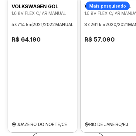
VOLKSWAGEN GOL
VOLKSWAGEN GOL
Mais pesquisado
1.6 8V FLEX C/ AR MANUAL
1.6 8V FLEX C/ AR MANU
57.714 km
2021/2022
MANUAL
37.261 km
2020/2021
MA
R$ 64.190
R$ 57.090
JUAZEIRO DO NORTE/CE
RIO DE JANEIRO/RJ