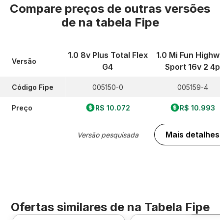
Compare preços de outras versões
de
na tabela Fipe
1.0 8v Plus Total Flex
1.0 Mi Fun High
Versão
G4
Sport 16v 2 4p
Código Fipe
005150-0
005159-4
Preço
R$ 10.072
R$ 10.993
Mais detalhes
Versão pesquisada
Ofertas similares de
na Tabela Fipe
Foto 