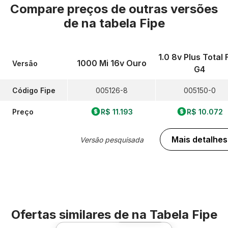
Compare preços de outras versões
de
na tabela Fipe
1.0 8v Plus Total 
1000 Mi 16v Ouro
Versão
G4
Código Fipe
005126-8
005150-0
Preço
R$ 11.193
R$ 10.072
Mais detalhes
Versão pesquisada
Ofertas similares de
na Tabela Fipe
Foto 360º