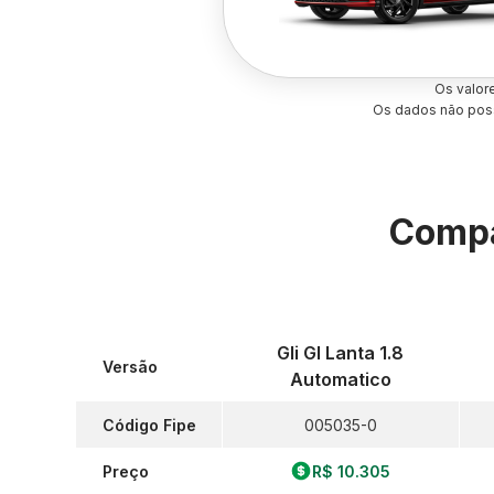
Os valor
Os dados não poss
Compa
Gli Gl Lanta 1.8
Versão
Automatico
Código Fipe
005035-0
Preço
R$ 10.305