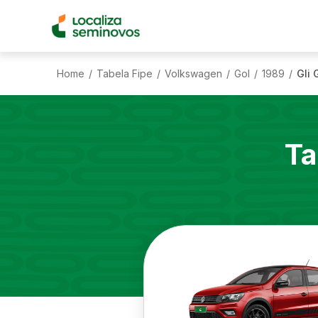
Home
Tabela Fipe
Volkswagen
Gol
1989
Gli 
/
/
/
/
/
Ta