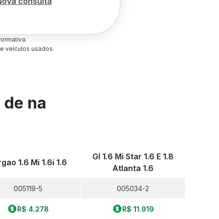
Nova consulta
ormativa.
e veículos usados.
s de
na
Gl 1.6 Mi Star 1.6 E 1.8
gao 1.6 Mi 1.6i 1.6
Atlanta 1.6
005119-5
005034-2
R$ 4.278
R$ 11.919