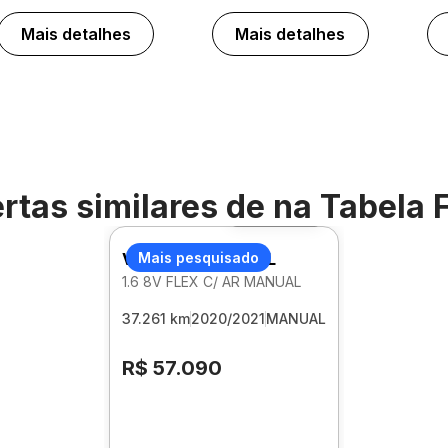
Mais detalhes
Mais detalhes
rtas similares de
na Tabela 
Foto 360º
VOLKSWAGEN GOL
Mais pesquisado
1.6 8V FLEX C/ AR MANUAL
37.261 km
2020/2021
MANUAL
R$ 57.090