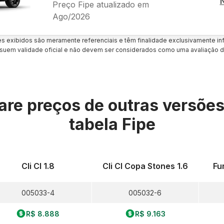
Preço Fipe atualizado em
Ago/2026
es exibidos são meramente referenciais e têm finalidade exclusivamente inf
uem validade oficial e não devem ser considerados como uma avaliação d
re preços de outras versõe
tabela Fipe
Cli Cl 1.8
Cli Cl Copa Stones 1.6
Fur
005033-4
005032-6
R$ 8.888
R$ 9.163