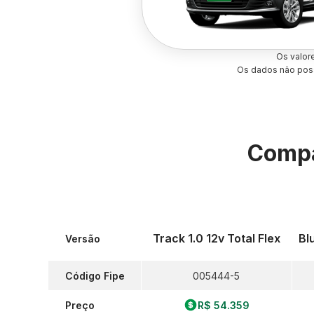
Os valor
Os dados não poss
Compa
Track 1.0 12v Total Flex
Bl
Versão
Código Fipe
005444-5
Preço
R$ 54.359