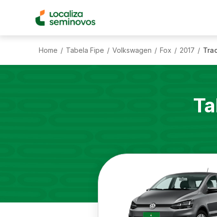
Home
Tabela Fipe
Volkswagen
Fox
2017
Trac
/
/
/
/
/
Ta