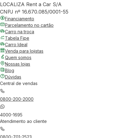
LOCALIZA Rent a Car S/A
CNPJ nº 16.670.085/0001-55
Financiamento
Parcelamento no cartão
Carro na troca
Tabela Fipe
Carro Ideal
Venda para lojistas
Quem somos
Nossas lojas
Blog
Dúvidas
Central de vendas
0800-200-2000
4000-1695
Atendimento ao cliente
0800-701-2523