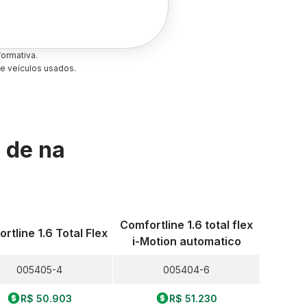
ormativa.
e veículos usados.
s de
na
Comfortline 1.6 total flex
rtline 1.6 Total Flex
i-Motion automatico
005405-4
005404-6
R$ 50.903
R$ 51.230